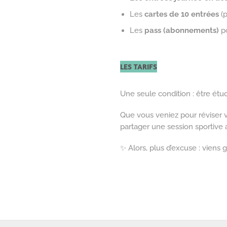
Les
cartes de 10 entrées
(p
Les
pass (abonnements)
po
LES TARIFS
Une seule condition : être étud
Que vous veniez pour réviser v
partager une session sportive 
✨ Alors, plus d’excuse : viens gr