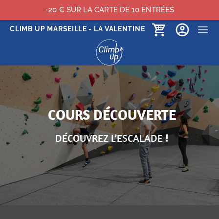
-20 € SUR LA CARTE DE 10 ENTRÉES
Passer
CLIMB UP MARSEILLE - LA VALENTINE
au
contenu
COURS DÉCOUVERTE
DÉCOUVREZ L’ESCALADE
!