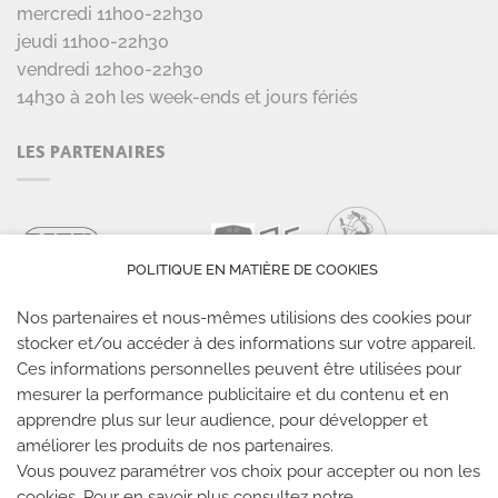
mercredi 11h00-22h30
jeudi 11h00-22h30
vendredi 12h00-22h30
14h30 à 20h les week-ends et jours fériés
LES PARTENAIRES
POLITIQUE EN MATIÈRE DE COOKIES
Nos partenaires et nous-mêmes utilisions des cookies pour
stocker et/ou accéder à des informations sur votre appareil.
Ces informations personnelles peuvent être utilisées pour
mesurer la performance publicitaire et du contenu et en
LES SALLES CLIMB UP
apprendre plus sur leur audience, pour développer et
améliorer les produits de nos partenaires.
Climb Up vous accueille dans ses salles, partout en
Vous pouvez paramétrer vos choix pour accepter ou non les
cookies. Pour en savoir plus consultez notre
France