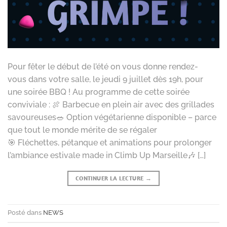
Pour fêter le début de l’été on vous donne rendez-
vous dans votre salle, le jeudi 9 juillet dès 19h, pour
une soirée BBQ ! Au programme de cette soirée
conviviale : 🍖 Barbecue en plein air avec des grillades
savoureuses🥗 Option végétarienne disponible – parce
que tout le monde mérite de se régaler
🎯 Fléchettes, pétanque et animations pour prolonger
l’ambiance estivale made in Climb Up Marseille🎶 […]
CONTINUER LA LECTURE
→
Posté dans
NEWS