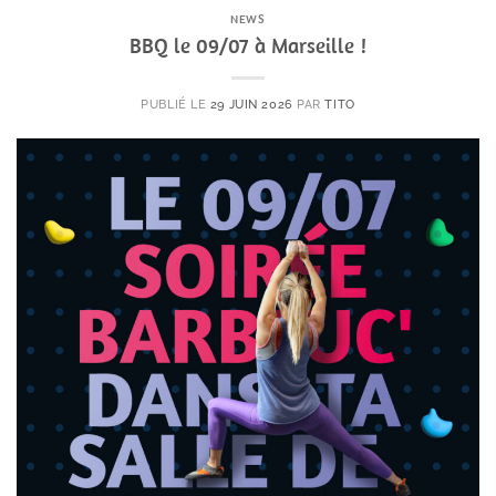
NEWS
BBQ le 09/07 à Marseille !
PUBLIÉ LE
29 JUIN 2026
PAR
TITO