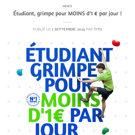
NEWS
Étudiant, grimpe pour MOINS d’1 € par jour !
PUBLIÉ LE
1 SEPTEMBRE 2025
PAR
TITO