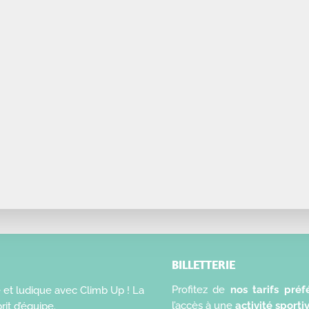
BILLETTERIE
Profitez de
nos tarifs préfé
e et ludique avec Climb Up ! La
l’accès à une
activité sporti
rit d’équipe.