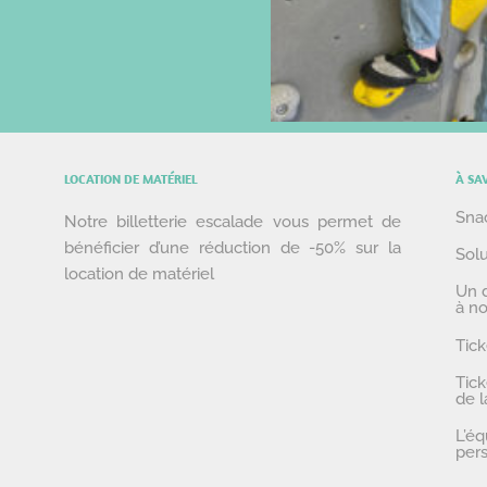
LOCATION DE MATÉRIEL
À SA
Snac
Notre billetterie escalade vous permet de
bénéficier d’une réduction de -50% sur la
Solu
location de matériel
Un d
à n
Tick
Tick
de l
L’é
pers