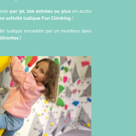
terie
par 50, 100 entrées ou plus
en accès
re activité ludique Fun Climbing
!
ivité ludique encadrée par un moniteur dans
élirantes !